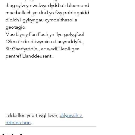
rhag sylw ymwelwyr dydd o'r blaen ond 
mae bellach yn dod yn fwy poblogaidd 
diolch i gyfryngau cymdeithasol a 
geotagio.
Mae Llyn y Fan Fach yn llyn golygfaol 
12km i'r de-ddwyrain o Lanymddyfri , 
Sir Gaerfyrddin , ac wedi'i leoli ger 
pentref Llanddeusant .
I ddarllen yr erthygl lawn, 
dilynwch y 
ddolen hon
.