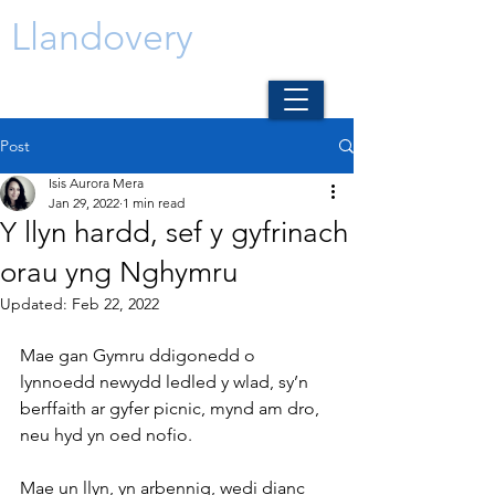
Llandovery
Post
Isis Aurora Mera
Jan 29, 2022
1 min read
Y llyn hardd, sef y gyfrinach
orau yng Nghymru
Updated:
Feb 22, 2022
Mae gan Gymru ddigonedd o 
lynnoedd newydd ledled y wlad, sy’n 
berffaith ar gyfer picnic, mynd am dro, 
neu hyd yn oed nofio.
Mae un llyn, yn arbennig, wedi dianc 