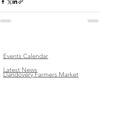
Events Calendar
Latest News
Llandovery Farmers Market
How to get to Llandovery
Privacy and Cookie Policy