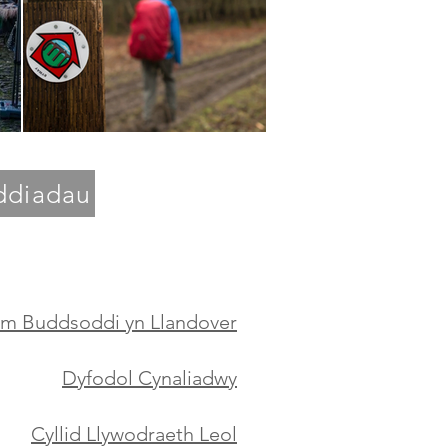
ddiadau
m Buddsoddi yn Llandover
Dyfodol Cynaliadwy
Cyllid Llywodraeth Leol