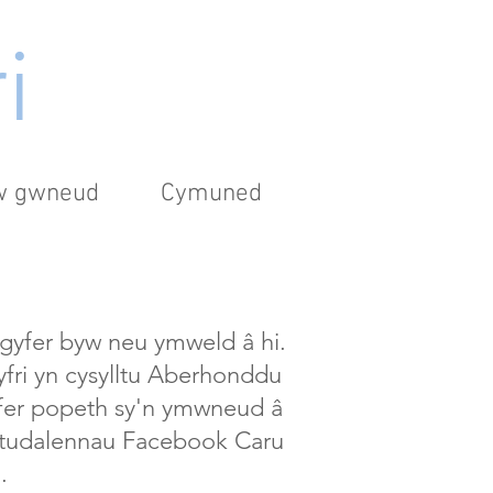
i
'w gwneud
Cymuned
 gyfer byw neu ymweld â hi.
yfri yn cysylltu Aberhonddu
yfer popeth sy'n ymwneud â
u tudalennau Facebook
Caru
.