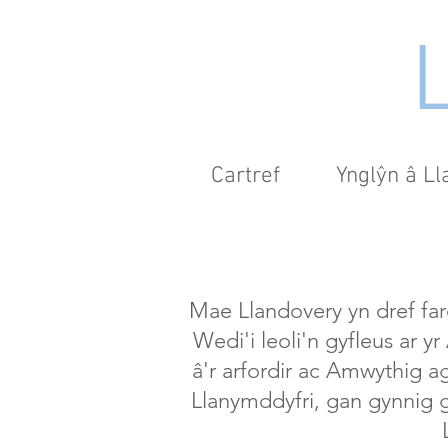
Cartref
Ynglŷn â L
Mae Llandovery yn dref fa
Wedi'i leoli'n gyfleus ar 
â'r arfordir ac Amwythig 
Llanymddyfri, gan gynnig