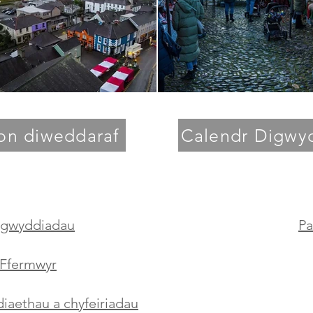
on diweddaraf
Calendr Digwy
igwyddiadau
Pa
Ffermwyr
aethau a chyfeiriadau