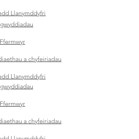
aedd Llanymddyfri
igwyddiadau
Ffermwyr
aethau a chyfeiriadau
aedd Llanymddyfri
igwyddiadau
Ffermwyr
aethau a chyfeiriadau
aedd Llanymddyfri