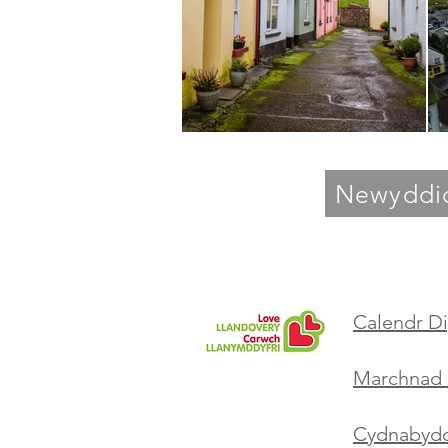
Newyddi
Calendr D
Marchnad 
Cydnabyddi