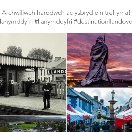
Archwiliwch harddwch ac ysbryd ein tref yma!
llanymddyfri #llanymddyfri #destinationllandove