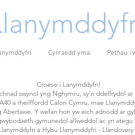
Llanymddyfr
lanymddyfri
Cyrraedd yma
Pethau i
Croeso i Lanymddyfri!
rchnad swynol yng Nghymru, sy'n ddelfrydol ar
yr A40 a rheilffordd Calon Cymru, mae Llanymdd
ag Abertawe. Y wefan hon yw eich adnodd ar g
 gwybodaeth gymunedol allweddol ac yn ateg
Llanymddyfri
a
Hybu Llanymddyfri - Llandovery