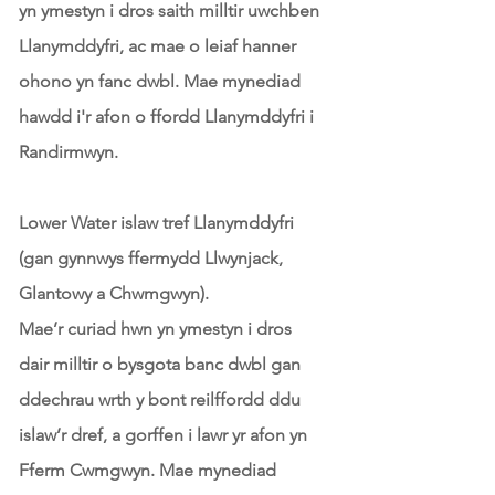
yn ymestyn i dros saith milltir uwchben
Llanymddyfri, ac mae o leiaf hanner
ohono yn fanc dwbl. Mae mynediad
hawdd i'r afon o ffordd Llanymddyfri i
Randirmwyn.
Lower Water islaw tref Llanymddyfri
(gan gynnwys ffermydd Llwynjack,
Glantowy a Chwmgwyn).
Mae’r curiad hwn yn ymestyn i dros
dair milltir o bysgota banc dwbl gan
ddechrau wrth y bont reilffordd ddu
islaw’r dref, a gorffen i lawr yr afon yn
Fferm Cwmgwyn. Mae mynediad