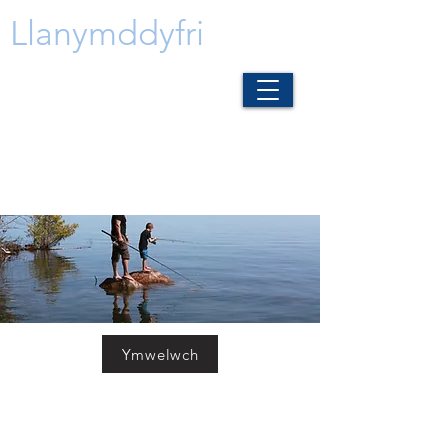
Llanymddyfri
Pysgota
Ymwelwch