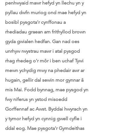
penhwyaid mawr hefyd yn llechu yn y
pyllau dwfn muriog ond mae hefyd yn
bosibl pysgota'r cynffonau a
rhediadau graean am frithyllod brown
gyda gwialen hedfan. Gan nad oes
unrhyw rwystrau mawr i atal pysgod
rhag rhedeg o'r môr i ben uchaf Tywi
mewn ychydig mwy na phedair awr ar
hugain, gellir dal sewin mor gynnar â
mis Mai. Fodd bynnag, mae pysgod yn
fwy niferus yn ystod misoedd
Gorffennaf ac Awst. Byddai hwyrach yn
y tymor hefyd yn cynnig gwell cyfle i
ddal eog. Mae pysgota'r Gymdeithas