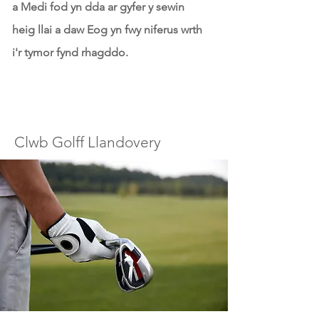
a Medi fod yn dda ar gyfer y sewin
heig llai a daw Eog yn fwy niferus wrth
i'r tymor fynd rhagddo.
​
Clwb Golff Llandovery