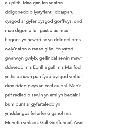
eu plith. Mae gan lan yr afon
ddigonedd o lystyfiant i ddarparu
cysgod ar gyfer pysgod gorffwys, ond
mae digon o le i gastio ac mae'r
hirgoes yn hawdd ac yn ddiogel dros
wely'r afon o raean glân. Yn ystod
gwanwyn gwlyb, gellir dal sewin mawr
ddiwedd mis Ebrill a gall mis Mai fod
yn fis da iawn pan fydd pysgod ymhell
dros ddeg pwys yn cael eu dal. Mae'r
prif rediad o sewin yn aml yn bedair i
bum punt ar gyfartaledd yn
ymddangos fel arfer o ganol mis
Mehefin ymlaen. Gall Gorffennaf, Awst