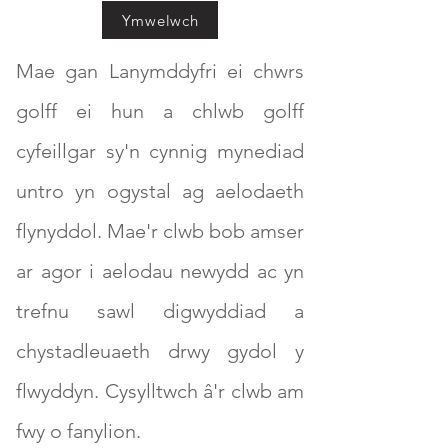
Ymwelwch
Mae gan Lanymddyfri ei chwrs
golff ei hun a chlwb golff
cyfeillgar sy'n cynnig mynediad
untro yn ogystal ag aelodaeth
flynyddol. Mae'r clwb bob amser
ar agor i aelodau newydd ac yn
trefnu sawl digwyddiad a
chystadleuaeth drwy gydol y
flwyddyn. Cysylltwch â'r clwb am
fwy o fanylion.