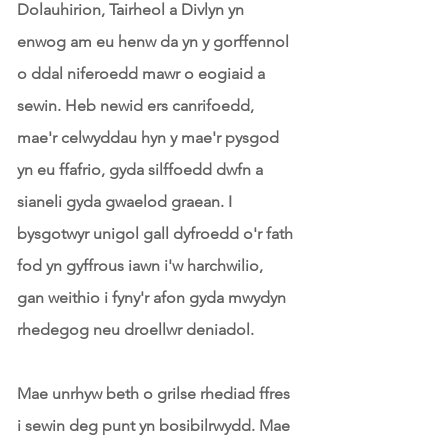
Dolauhirion, Tairheol a Divlyn yn
enwog am eu henw da yn y gorffennol
o ddal niferoedd mawr o eogiaid a
sewin. Heb newid ers canrifoedd,
mae'r celwyddau hyn y mae'r pysgod
yn eu ffafrio, gyda silffoedd dwfn a
sianeli gyda gwaelod graean. I
bysgotwyr unigol gall dyfroedd o'r fath
fod yn gyffrous iawn i'w harchwilio,
gan weithio i fyny'r afon gyda mwydyn
rhedegog neu droellwr deniadol.
Mae unrhyw beth o grilse rhediad ffres
i sewin deg punt yn bosibilrwydd. Mae