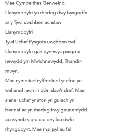
Mae Cymdeithas Genweirio
Llanymddyfri yn rhedeg dwy bysgodfa
ar y Tywi uwchben ac islaw
Llanymddyfri
Tywi Uchaf Pysgota uwchben tref
Llanymddyfri gan gynnwys pysgota
newydd ym Mwlchnewydd, Rhandir-
mwyn.
Mae cymeriad cyffredinol yr afon yn
wahanol iawn i'r dŵr islaw'r dref. Mae
sianel uchaf yr afon yn gulach yn
bennaf ac yn rhedeg trwy geunentydd
ag wyneb y graig a phyllau dwfn
rhyngddynt. Mae rhai pyllau fel