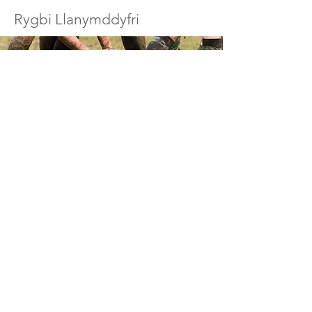
Rygbi Llanymddyfri
Chwaraeon
Mae gan Llanymddyfri lawer o
glybiau a chwaraeon awyr
agored, gweler y ddolen isod am
ragor o wybodaeth.
Calendr Digwyddiadau