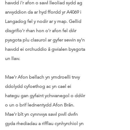
hawdd i'r afon o sawl lleoliad sydd ag
arwyddion da ar hyd ffordd yr A4069 i
Langadog fel y nodir ar y map. Gellid
disgrifio'r rhan hon o'r afon fel dŵr
pysgota plu clasurol ar gyfer sewin sy'n
hawdd ei orchuddio â gwialen bysgota
un llaw.
Mae'r Afon bellach yn ymdroelli trwy
ddolydd cyfoethog ac yn cael ei
hategu gan gyfaint ychwanegol o ddŵr
o un o brif lednentydd Afon Brân.
Mae'r bît yn cynnwys sawl pwll dwfn
gyda rhediadau a rifflau cynhyrchiol yn