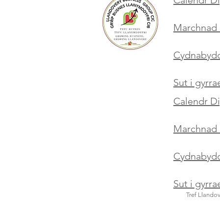
Marchnad 
Cydnabyddi
Sut i gyrr
Calendr D
Marchnad 
Cydnabyddi
Sut i gyrr
Tref Llando