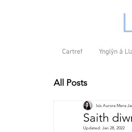
Cartref
Ynglŷn â L
All Posts
Isis Aurora Mera
Ja
Saith diw
Updated:
Jan 28, 2022