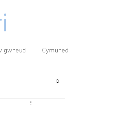
i
'w gwneud
Cymuned