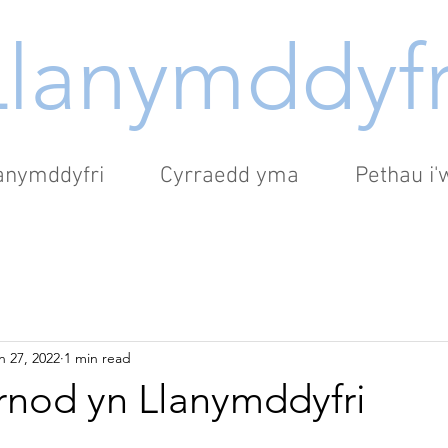
Llanymddyfr
lanymddyfri
Cyrraedd yma
Pethau i
n 27, 2022
1 min read
rnod yn Llanymddyfri