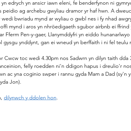
 yn edrych yn ansicr iawn eleni, fe benderfynon ni gymry
ewis peidio ag archebu gwyliau dramor yr haf hwn. A dweud
wedi bwriadu mynd ar wyliau o gwbl nes i fy nhad awgrym
offi mynd i aros yn nhröedigaeth sgubor airbnb ei ffrin
 Fferm Pen-y-gaer, Llanymddyfri yn eiddo hunanarlwyo g
 gysgu ynddynt, gan ei wneud yn berffaith i ni fel teulu
Cwcw toc wedi 4.30pm nos Sadwrn yn dilyn taith dda 
anceinion, felly roedden ni'n ddigon hapus i dreulio'r no
wn ac yna coginio swper i rannu gyda Mam a Dad (sy'n y
gyda Jon).
, 
dilynwch y ddolen hon
.