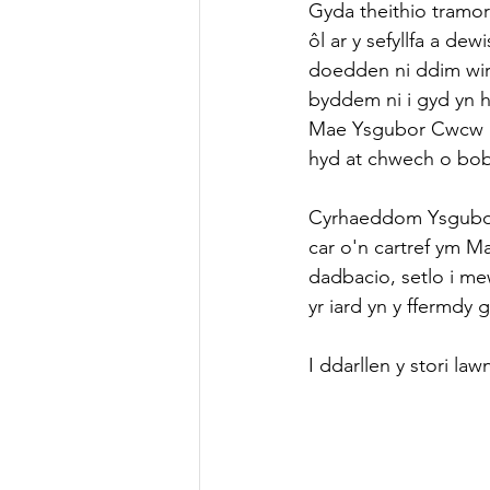
Gyda theithio tramor
ôl ar y sefyllfa a d
doedden ni ddim wir 
byddem ni i gyd yn h
Mae Ysgubor Cwcw ar
hyd at chwech o bobl
Cyrhaeddom Ysgubor 
car o'n cartref ym M
dadbacio, setlo i me
yr iard yn y ffermdy 
I ddarllen y stori lawn