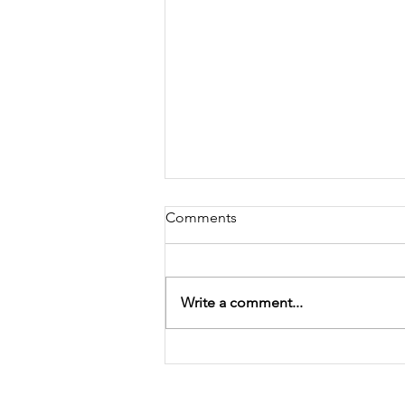
Comments
Write a comment...
7 rheswm i ymweld â
Llanymddyfri Cymru