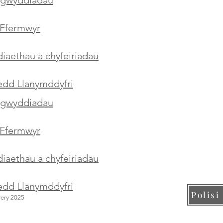
Ffermwyr
aethau a chyfeiriadau
aedd Llanymddyfri
igwyddiadau
Ffermwyr
aethau a chyfeiriadau
aedd Llanymddyfri
Polisi
very 2025