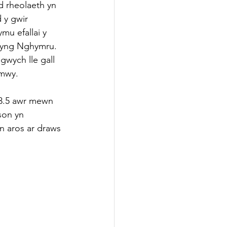
d rheolaeth yn 
 y gwir 
u efallai y 
d yng Nghymru. 
wych lle gall 
 mwy.
3.5 awr mewn 
son yn 
n aros ar draws 