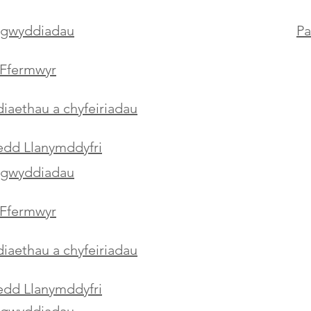
igwyddiadau
Pa
Ffermwyr
aethau a chyfeiriadau
aedd Llanymddyfri
igwyddiadau
Ffermwyr
aethau a chyfeiriadau
aedd Llanymddyfri
igwyddiadau